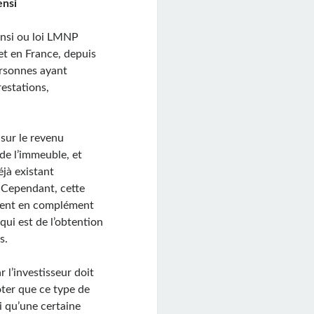
ensi
ensi ou loi LMNP
et en France, depuis
ersonnes ayant
restations,
sur le revenu
de l’immeuble, et
éjà existant
. Cependant, cette
nnent en complément
qui est de l’obtention
s.
r l’investisseur doit
oter que ce type de
i qu’une certaine