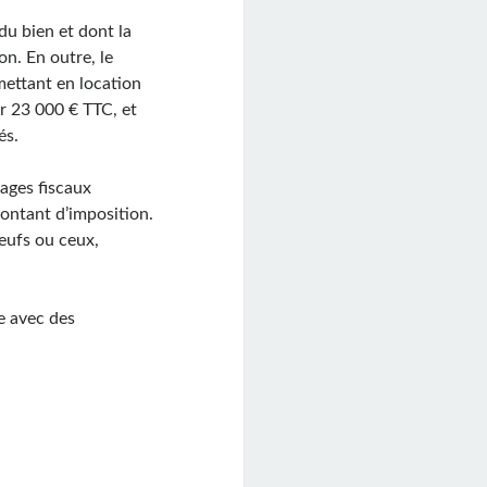
du bien et dont la
on. En outre, le
mettant en location
ur 23 000 € TTC, et
és.
tages fiscaux
montant d’imposition.
neufs ou ceux,
e avec des